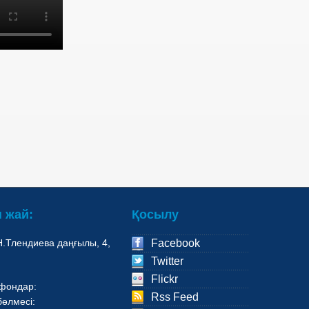
н жай:
Қосылу
 Н.Тлендиева даңғылы, 4,
Facebook
.
Twitter
Flickr
ефондар:
Rss Feed
өлмесі: