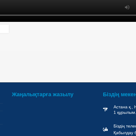
Жаңалықтарға жазылу
Біздің меке
Астана қ.,
1 құрылым
Біздің тел
Қабылдау б