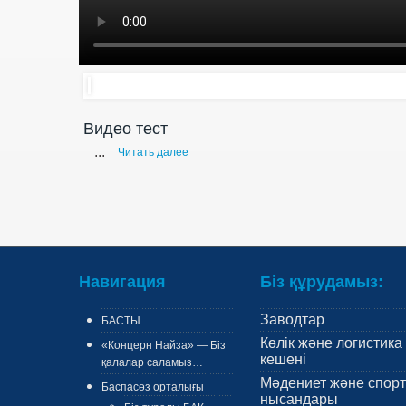
Видео тест
...
Читать далее
Навигация
Біз құрудамыз:
Заводтар
БАСТЫ
Көлік және логистика
«Концерн Найза» — Біз
кешені
қалалар саламыз…
Мәдениет және спорт
Баспасөз орталығы
нысандары